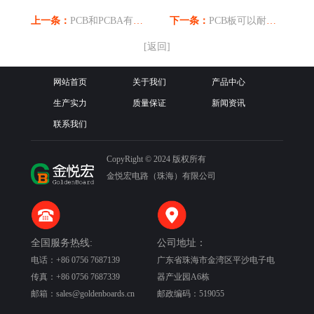
上一条：
PCB和PCBA有什么区别不一样？
下一条：
PCB板可以耐温多少度？
[返回]
网站首页
关于我们
产品中心
生产实力
质量保证
新闻资讯
联系我们
CopyRight © 2024 版权所有
金悦宏电路（珠海）有限公司
全国服务热线:
公司地址：
电话：+86 0756 7687139
广东省珠海市金湾区平沙电子电
传真：+86 0756 7687339
器产业园A6栋
邮箱：sales@goldenboards.cn
邮政编码：519055